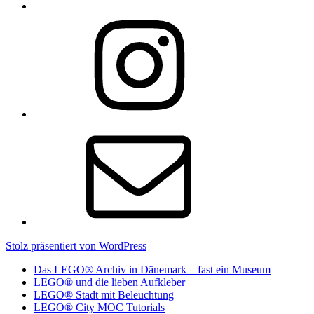
Stolz präsentiert von WordPress
Das LEGO® Archiv in Dänemark – fast ein Museum
LEGO® und die lieben Aufkleber
LEGO® Stadt mit Beleuchtung
LEGO® City MOC Tutorials
LEGO® Hochschaubahn – GIGANTISCH
Stadt-Fundstück „LEGO® Altstadt“
Die Geschichte der LEGO® Züge
Modelleisenbahn aus LEGO® – CHANNEL
Eine echte LEGO® Armprothese – VIDEO
Eine wirklich große LEGO® Stadt – CHANNEL
Größte zusammenhänge LEGO® Welt
Rebrickable – neue Bauten aus alten Teilen
LEGO® Titanic – einfach titanisch
Das 400.000 Teile Hogwarts Castle