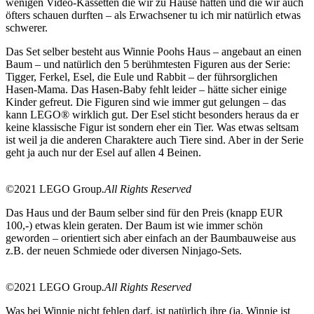
wenigen Video-Kassetten die wir zu Hause hatten und die wir auch
öfters schauen durften – als Erwachsener tu ich mir natürlich etwas
schwerer.
Das Set selber besteht aus Winnie Poohs Haus – angebaut an einen
Baum – und natürlich den 5 berühmtesten Figuren aus der Serie:
Tigger, Ferkel, Esel, die Eule und Rabbit – der führsorglichen
Hasen-Mama. Das Hasen-Baby fehlt leider – hätte sicher einige
Kinder gefreut. Die Figuren sind wie immer gut gelungen – das
kann LEGO® wirklich gut. Der Esel sticht besonders heraus da er
keine klassische Figur ist sondern eher ein Tier. Was etwas seltsam
ist weil ja die anderen Charaktere auch Tiere sind. Aber in der Serie
geht ja auch nur der Esel auf allen 4 Beinen.
©2021 LEGO Group
.All Rights Reserved
Das Haus und der Baum selber sind für den Preis (knapp EUR
100,-) etwas klein geraten. Der Baum ist wie immer schön
geworden – orientiert sich aber einfach an der Baumbauweise aus
z.B. der neuen Schmiede oder diversen Ninjago-Sets.
©2021 LEGO Group
.All Rights Reserved
Was bei Winnie nicht fehlen darf, ist natürlich ihre (ja, Winnie ist