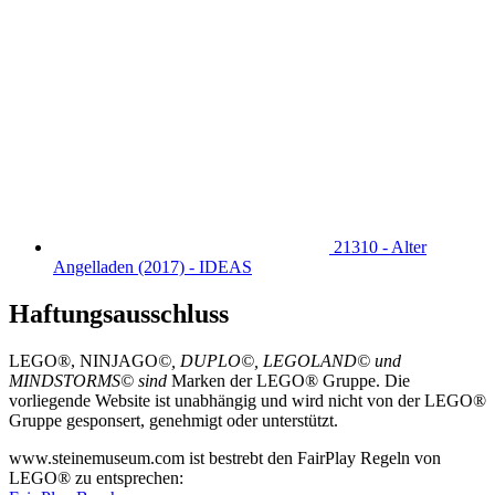
(2017) - IDEAS
Haftungsausschluss
LEGO®, NINJAGO
©, DUPLO©, LEGOLAND© und
MINDSTORMS© sind
Marken der LEGO® Gruppe. Die
vorliegende Website ist unabhängig und wird nicht von der LEGO®
Gruppe gesponsert, genehmigt oder unterstützt.
www.steinemuseum.com ist bestrebt den FairPlay Regeln von
LEGO® zu entsprechen:
Fair Play Brochure
Große Projekte brauchen viel Kaffee :)
Buy Me a Coffee
Facebook