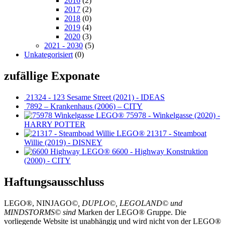
2016
(2)
2017
(2)
2018
(0)
2019
(4)
2020
(3)
2021 - 2030
(5)
Unkategorisiert
(0)
zufällige Exponate
21324 - 123 Sesame Street (2021) - IDEAS
7892 – Krankenhaus (2006) – CITY
75978 - Winkelgasse (2020) -
HARRY POTTER
21317 - Steamboat
Willie (2019) - DISNEY
6600 - Highway Konstruktion
(2000) - CITY
Haftungsausschluss
LEGO®, NINJAGO
©, DUPLO©, LEGOLAND© und
MINDSTORMS© sind
Marken der LEGO® Gruppe. Die
vorliegende Website ist unabhängig und wird nicht von der LEGO®