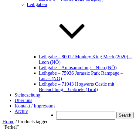
Leihgaben
Leihgabe – 80012 Monkey King Mech (2020) –
Leon (NÖ)
Leihgabe – Autosammlung – Nico (NÖ)
Leihgabe – 75936 Jurassic Park Rampage –
Lucas (NÖ)
Leihgabe – 71043 Hogwarts Castle mit
Beleuchtung – Gabriele (Tirol)
Steinezeitung
Über uns
Kontakt / Impressum
Archiv
Search
Home
/ Products tagged
“Ferkel”