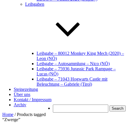
Leihgaben
Leihgabe – 80012 Monkey King Mech (2020) –
Leon (NÖ)
Leihgabe – Autosammlung – Nico (NÖ)
Leihgabe – 75936 Jurassic Park Rampage –
Lucas (NÖ)
Leihgabe – 71043 Hogwarts Castle mit
Beleuchtung – Gabriele (Tirol)
Steinezeitung
Über uns
Kontakt / Impressum
Archiv
Search
Home
/ Products tagged
“Zwerge”