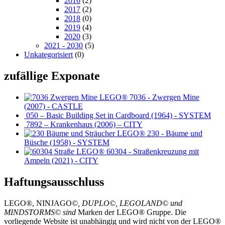
2016
(2)
2017
(2)
2018
(0)
2019
(4)
2020
(3)
2021 - 2030
(5)
Unkategorisiert
(0)
zufällige Exponate
7036 - Zwergen Mine
(2007) - CASTLE
050 – Basic Building Set in Cardboard (1964) - SYSTEM
7892 – Krankenhaus (2006) – CITY
230 - Bäume und
Büsche (1958) - SYSTEM
60304 - Straßenkreuzung mit
Ampeln (2021) - CITY
Haftungsausschluss
LEGO®, NINJAGO
©, DUPLO©, LEGOLAND© und
MINDSTORMS© sind
Marken der LEGO® Gruppe. Die
vorliegende Website ist unabhängig und wird nicht von der LEGO®