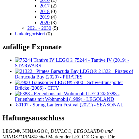
2016
(2)
2017
(2)
2018
(0)
2019
(4)
2020
(3)
2021 - 2030
(5)
Unkategorisiert
(0)
zufällige Exponate
75244 - Tantive IV (2019) -
STARWARS
21322 - Pirates of
Barracuda Bay (2020) - PIRATES
7900 - Schwertransporter
Brücke (2006) - CITY
6388 -
Ferienhaus mit Wohnmobil (1989) - LEGOLAND
80107 - Spring Lantern Festival (2021) - SEASONAL
Haftungsausschluss
LEGO®, NINJAGO
©, DUPLO©, LEGOLAND© und
MINDSTORMS© sind
Marken der LEGO® Gruppe. Die