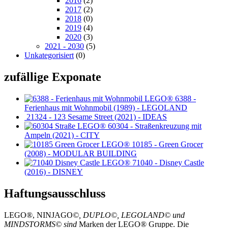
2016
(2)
2017
(2)
2018
(0)
2019
(4)
2020
(3)
2021 - 2030
(5)
Unkategorisiert
(0)
zufällige Exponate
6388 -
Ferienhaus mit Wohnmobil (1989) - LEGOLAND
21324 - 123 Sesame Street (2021) - IDEAS
60304 - Straßenkreuzung mit
Ampeln (2021) - CITY
10185 - Green Grocer
(2008) - MODULAR BUILDING
71040 - Disney Castle
(2016) - DISNEY
Haftungsausschluss
LEGO®, NINJAGO
©, DUPLO©, LEGOLAND© und
MINDSTORMS© sind
Marken der LEGO® Gruppe. Die