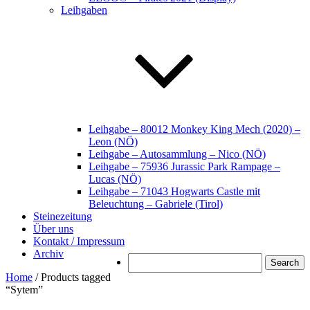
Leihgaben
Leihgabe – 80012 Monkey King Mech (2020) –
Leon (NÖ)
Leihgabe – Autosammlung – Nico (NÖ)
Leihgabe – 75936 Jurassic Park Rampage –
Lucas (NÖ)
Leihgabe – 71043 Hogwarts Castle mit
Beleuchtung – Gabriele (Tirol)
Steinezeitung
Über uns
Kontakt / Impressum
Archiv
Search
Home
/ Products tagged
“Sytem”