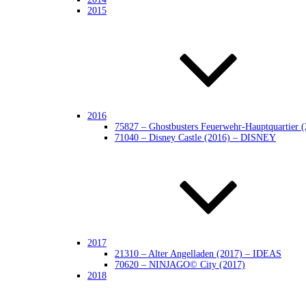
2015
2016
75827 – Ghostbusters Feuerwehr-Hauptquarti
71040 – Disney Castle (2016) – DISNEY
2017
21310 – Alter Angelladen (2017) – IDEAS
70620 – NINJAGO© City (2017)
2018