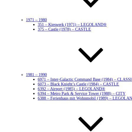
1971 – 1980
351 – Kieswerk (1971) – LEGOLAND®
375 – Castle (1978) – CASTLE
1981 – 1990
6971 – Inter-Galactic Command Base (1984) – CLAS
6073 – Black Knight’s Castle (1984) – CASTLE
6392 – Airport (1985) – LEGOLAND®
6394 – Metro Park & Service Tower (1988) – CITY
6388 – Ferienhaus mit Wohnmobil (1989) – LEGOLA