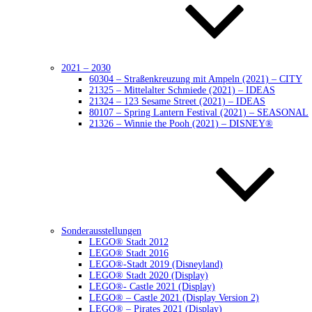
2021 – 2030
60304 – Straßenkreuzung mit Ampeln (2021) – CITY
21325 – Mittelalter Schmiede (2021) – IDEAS
21324 – 123 Sesame Street (2021) – IDEAS
80107 – Spring Lantern Festival (2021) – SEASONAL
21326 – Winnie the Pooh (2021) – DISNEY®
Sonderausstellungen
LEGO® Stadt 2012
LEGO® Stadt 2016
LEGO®-Stadt 2019 (Disneyland)
LEGO® Stadt 2020 (Display)
LEGO®- Castle 2021 (Display)
LEGO® – Castle 2021 (Display Version 2)
LEGO® – Pirates 2021 (Display)