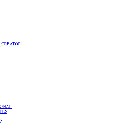
 – CREATOR
ASONAL
ATES
DZ