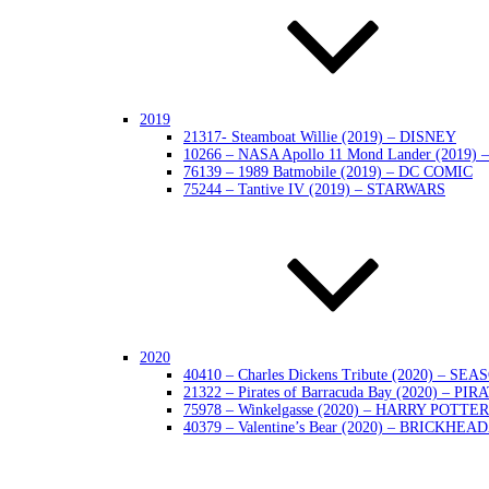
2019
21317- Steamboat Willie (2019) – DISNEY
10266 – NASA Apollo 11 Mond Lander (2019)
76139 – 1989 Batmobile (2019) – DC COMIC
75244 – Tantive IV (2019) – STARWARS
2020
40410 – Charles Dickens Tribute (2020) – SE
21322 – Pirates of Barracuda Bay (2020) – PIR
75978 – Winkelgasse (2020) – HARRY POTTER
40379 – Valentine’s Bear (2020) – BRICKHEA