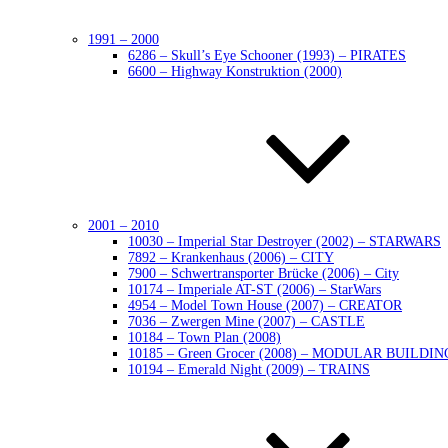
1991 – 2000
6286 – Skull’s Eye Schooner (1993) – PIRATES
6600 – Highway Konstruktion (2000)
2001 – 2010
10030 – Imperial Star Destroyer (2002) – STARWARS
7892 – Krankenhaus (2006) – CITY
7900 – Schwertransporter Brücke (2006) – City
10174 – Imperiale AT-ST (2006) – StarWars
4954 – Model Town House (2007) – CREATOR
7036 – Zwergen Mine (2007) – CASTLE
10184 – Town Plan (2008)
10185 – Green Grocer (2008) – MODULAR BUILDIN
10194 – Emerald Night (2009) – TRAINS