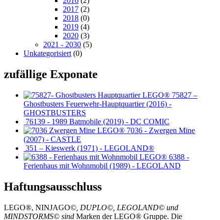
2016
(2)
2017
(2)
2018
(0)
2019
(4)
2020
(3)
2021 - 2030
(5)
Unkategorisiert
(0)
zufällige Exponate
75827 –
Ghostbusters Feuerwehr-Hauptquartier (2016) -
GHOSTBUSTERS
76139 - 1989 Batmobile (2019) - DC COMIC
7036 - Zwergen Mine
(2007) - CASTLE
351 – Kieswerk (1971) - LEGOLAND®
6388 -
Ferienhaus mit Wohnmobil (1989) - LEGOLAND
Haftungsausschluss
LEGO®, NINJAGO
©, DUPLO©, LEGOLAND© und
MINDSTORMS© sind
Marken der LEGO® Gruppe. Die