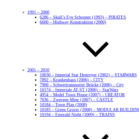
1991 – 2000
6286 – Skull’s Eye Schooner (1993) – PIRATES
6600 – Highway Konstruktion (2000)
2001 – 2010
10030 – Imperial Star Destroyer (2002) – STARWARS
7892 – Krankenhaus (2006) – CITY
7900 – Schwertransporter Brücke (2006) – City
10174 – Imperiale AT-ST (2006) – StarWars
4954 – Model Town House (2007) – CREATOR
7036 – Zwergen Mine (2007) – CASTLE
10184 – Town Plan (2008)
10185 – Green Grocer (2008) – MODULAR BUILDIN
10194 – Emerald Night (2009) – TRAINS