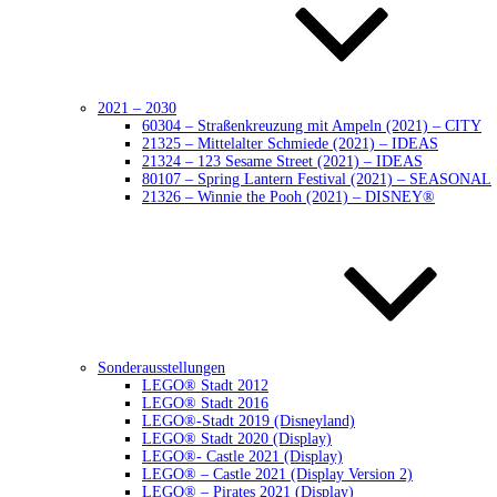
2021 – 2030
60304 – Straßenkreuzung mit Ampeln (2021) – CITY
21325 – Mittelalter Schmiede (2021) – IDEAS
21324 – 123 Sesame Street (2021) – IDEAS
80107 – Spring Lantern Festival (2021) – SEASONAL
21326 – Winnie the Pooh (2021) – DISNEY®
Sonderausstellungen
LEGO® Stadt 2012
LEGO® Stadt 2016
LEGO®-Stadt 2019 (Disneyland)
LEGO® Stadt 2020 (Display)
LEGO®- Castle 2021 (Display)
LEGO® – Castle 2021 (Display Version 2)
LEGO® – Pirates 2021 (Display)