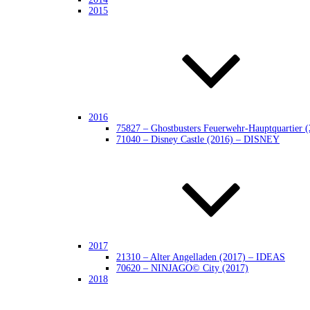
2015
2016
75827 – Ghostbusters Feuerwehr-Hauptquarti
71040 – Disney Castle (2016) – DISNEY
2017
21310 – Alter Angelladen (2017) – IDEAS
70620 – NINJAGO© City (2017)
2018