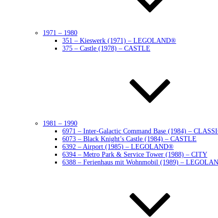
1971 – 1980
351 – Kieswerk (1971) – LEGOLAND®
375 – Castle (1978) – CASTLE
1981 – 1990
6971 – Inter-Galactic Command Base (1984) – CLAS
6073 – Black Knight’s Castle (1984) – CASTLE
6392 – Airport (1985) – LEGOLAND®
6394 – Metro Park & Service Tower (1988) – CITY
6388 – Ferienhaus mit Wohnmobil (1989) – LEGOLA