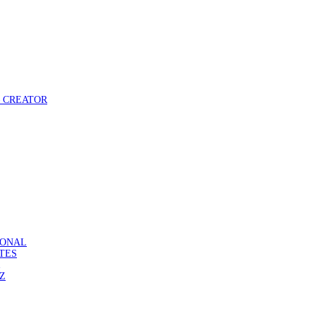
 – CREATOR
ASONAL
ATES
DZ