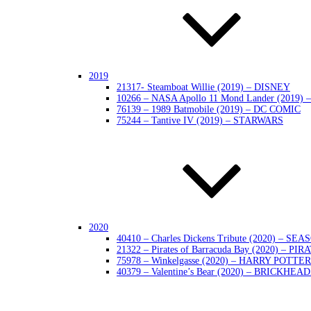
2019
21317- Steamboat Willie (2019) – DISNEY
10266 – NASA Apollo 11 Mond Lander (2019)
76139 – 1989 Batmobile (2019) – DC COMIC
75244 – Tantive IV (2019) – STARWARS
2020
40410 – Charles Dickens Tribute (2020) – SE
21322 – Pirates of Barracuda Bay (2020) – PIR
75978 – Winkelgasse (2020) – HARRY POTTER
40379 – Valentine’s Bear (2020) – BRICKHEA