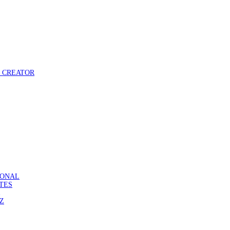
 – CREATOR
ASONAL
ATES
DZ