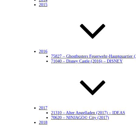
2015
2016
75827 – Ghostbusters Feuerwehr-Hauptquarti
71040 – Disney Castle (2016) – DISNEY
2017
21310 – Alter Angelladen (2017) – IDEAS
70620 – NINJAGO© City (2017)
2018