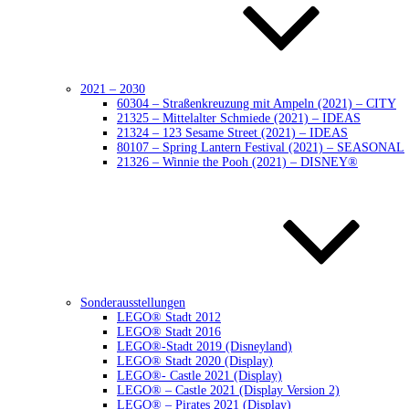
2021 – 2030
60304 – Straßenkreuzung mit Ampeln (2021) – CITY
21325 – Mittelalter Schmiede (2021) – IDEAS
21324 – 123 Sesame Street (2021) – IDEAS
80107 – Spring Lantern Festival (2021) – SEASONAL
21326 – Winnie the Pooh (2021) – DISNEY®
Sonderausstellungen
LEGO® Stadt 2012
LEGO® Stadt 2016
LEGO®-Stadt 2019 (Disneyland)
LEGO® Stadt 2020 (Display)
LEGO®- Castle 2021 (Display)
LEGO® – Castle 2021 (Display Version 2)
LEGO® – Pirates 2021 (Display)