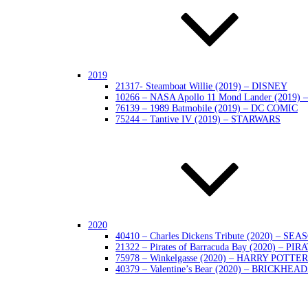
2019
21317- Steamboat Willie (2019) – DISNEY
10266 – NASA Apollo 11 Mond Lander (2019)
76139 – 1989 Batmobile (2019) – DC COMIC
75244 – Tantive IV (2019) – STARWARS
2020
40410 – Charles Dickens Tribute (2020) – SE
21322 – Pirates of Barracuda Bay (2020) – PIR
75978 – Winkelgasse (2020) – HARRY POTTER
40379 – Valentine’s Bear (2020) – BRICKHEA