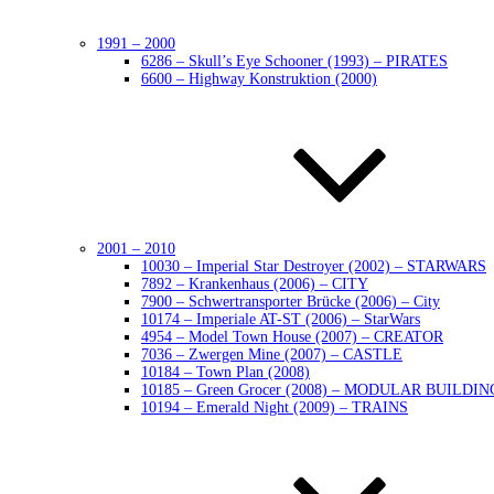
1991 – 2000
6286 – Skull’s Eye Schooner (1993) – PIRATES
6600 – Highway Konstruktion (2000)
2001 – 2010
10030 – Imperial Star Destroyer (2002) – STARWARS
7892 – Krankenhaus (2006) – CITY
7900 – Schwertransporter Brücke (2006) – City
10174 – Imperiale AT-ST (2006) – StarWars
4954 – Model Town House (2007) – CREATOR
7036 – Zwergen Mine (2007) – CASTLE
10184 – Town Plan (2008)
10185 – Green Grocer (2008) – MODULAR BUILDIN
10194 – Emerald Night (2009) – TRAINS