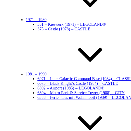
1971 – 1980
351 – Kieswerk (1971) – LEGOLAND®
375 – Castle (1978) – CASTLE
1981 – 1990
6971 – Inter-Galactic Command Base (1984) – CLAS
6073 – Black Knight’s Castle (1984) – CASTLE
6392 – Airport (1985) – LEGOLAND®
6394 – Metro Park & Service Tower (1988) – CITY
6388 – Ferienhaus mit Wohnmobil (1989) – LEGOLA