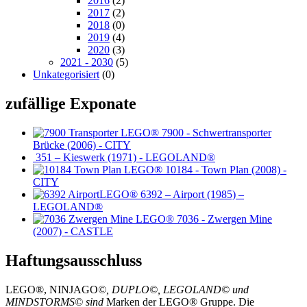
2016
(2)
2017
(2)
2018
(0)
2019
(4)
2020
(3)
2021 - 2030
(5)
Unkategorisiert
(0)
zufällige Exponate
7900 - Schwertransporter
Brücke (2006) - CITY
351 – Kieswerk (1971) - LEGOLAND®
10184 - Town Plan (2008) -
CITY
6392 – Airport (1985) –
LEGOLAND®
7036 - Zwergen Mine
(2007) - CASTLE
Haftungsausschluss
LEGO®, NINJAGO
©, DUPLO©, LEGOLAND© und
MINDSTORMS© sind
Marken der LEGO® Gruppe. Die