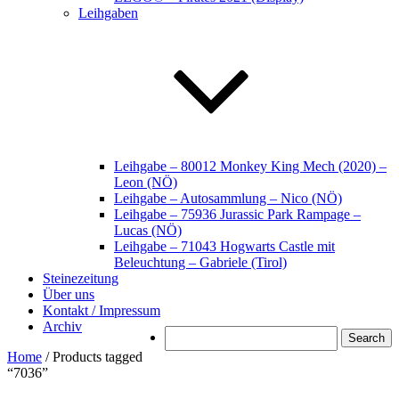
Leihgaben
Leihgabe – 80012 Monkey King Mech (2020) –
Leon (NÖ)
Leihgabe – Autosammlung – Nico (NÖ)
Leihgabe – 75936 Jurassic Park Rampage –
Lucas (NÖ)
Leihgabe – 71043 Hogwarts Castle mit
Beleuchtung – Gabriele (Tirol)
Steinezeitung
Über uns
Kontakt / Impressum
Archiv
Search
Home
/ Products tagged
“7036”