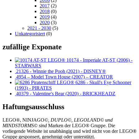
2016
(2)
2017
(2)
2018
(0)
2019
(4)
2020
(3)
2021 - 2030
(5)
Unkategorisiert
(0)
zufällige Exponate
10174 - Imperiale AT-ST (2006) -
STARWARS
21326 - Winnie the Pooh (2021) - DISNEY®
4954 – Model Town House (2007) – CREATOR
6286 - Skull's Eye Schooner
(1993) - PIRATES
40379 - Valentine's Bear (2020) - BRICKHEADZ
Haftungsausschluss
LEGO®, NINJAGO
©, DUPLO©, LEGOLAND© und
MINDSTORMS© sind
Marken der LEGO® Gruppe. Die
vorliegende Website ist unabhängig und wird nicht von der LEGO®
Gruppe gesponsert, genehmigt oder unterstützt.