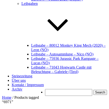
Leihgaben
Leihgabe – 80012 Monkey King Mech (2020) –
Leon (NÖ)
Leihgabe – Autosammlung – Nico (NÖ)
Leihgabe – 75936 Jurassic Park Rampage –
Lucas (NÖ)
Leihgabe – 71043 Hogwarts Castle mit
Beleuchtung – Gabriele (Tirol)
Steinezeitung
Über uns
Kontakt / Impressum
Archiv
Search
Home
/ Products tagged
“6971”