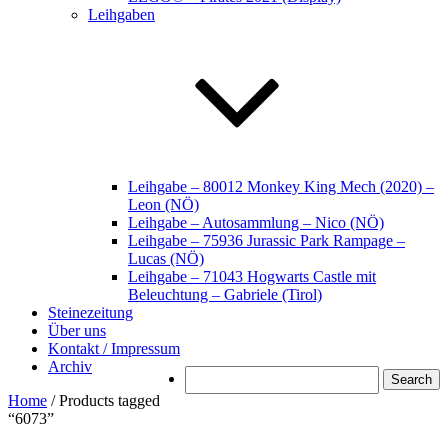
Leihgaben
Leihgabe – 80012 Monkey King Mech (2020) –
Leon (NÖ)
Leihgabe – Autosammlung – Nico (NÖ)
Leihgabe – 75936 Jurassic Park Rampage –
Lucas (NÖ)
Leihgabe – 71043 Hogwarts Castle mit
Beleuchtung – Gabriele (Tirol)
Steinezeitung
Über uns
Kontakt / Impressum
Archiv
Search
Home
/ Products tagged
“6073”