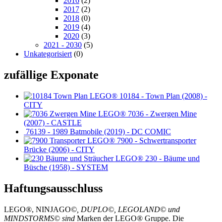
2016
(2)
2017
(2)
2018
(0)
2019
(4)
2020
(3)
2021 - 2030
(5)
Unkategorisiert
(0)
zufällige Exponate
10184 - Town Plan (2008) -
CITY
7036 - Zwergen Mine
(2007) - CASTLE
76139 - 1989 Batmobile (2019) - DC COMIC
7900 - Schwertransporter
Brücke (2006) - CITY
230 - Bäume und
Büsche (1958) - SYSTEM
Haftungsausschluss
LEGO®, NINJAGO
©, DUPLO©, LEGOLAND© und
MINDSTORMS© sind
Marken der LEGO® Gruppe. Die