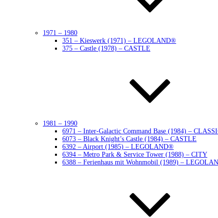
1971 – 1980
351 – Kieswerk (1971) – LEGOLAND®
375 – Castle (1978) – CASTLE
1981 – 1990
6971 – Inter-Galactic Command Base (1984) – CLAS
6073 – Black Knight’s Castle (1984) – CASTLE
6392 – Airport (1985) – LEGOLAND®
6394 – Metro Park & Service Tower (1988) – CITY
6388 – Ferienhaus mit Wohnmobil (1989) – LEGOLA