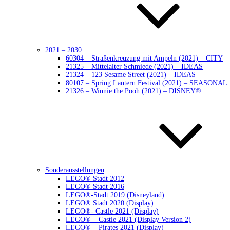
2021 – 2030
60304 – Straßenkreuzung mit Ampeln (2021) – CITY
21325 – Mittelalter Schmiede (2021) – IDEAS
21324 – 123 Sesame Street (2021) – IDEAS
80107 – Spring Lantern Festival (2021) – SEASONAL
21326 – Winnie the Pooh (2021) – DISNEY®
Sonderausstellungen
LEGO® Stadt 2012
LEGO® Stadt 2016
LEGO®-Stadt 2019 (Disneyland)
LEGO® Stadt 2020 (Display)
LEGO®- Castle 2021 (Display)
LEGO® – Castle 2021 (Display Version 2)
LEGO® – Pirates 2021 (Display)