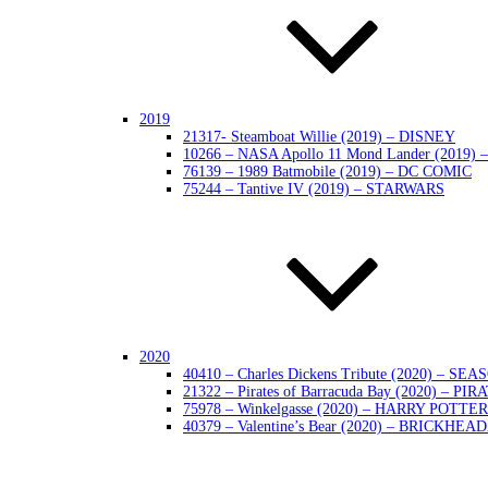
2019
21317- Steamboat Willie (2019) – DISNEY
10266 – NASA Apollo 11 Mond Lander (2019)
76139 – 1989 Batmobile (2019) – DC COMIC
75244 – Tantive IV (2019) – STARWARS
2020
40410 – Charles Dickens Tribute (2020) – SE
21322 – Pirates of Barracuda Bay (2020) – PIR
75978 – Winkelgasse (2020) – HARRY POTTER
40379 – Valentine’s Bear (2020) – BRICKHEA