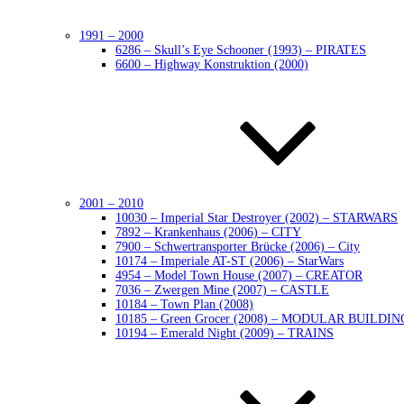
1991 – 2000
6286 – Skull’s Eye Schooner (1993) – PIRATES
6600 – Highway Konstruktion (2000)
2001 – 2010
10030 – Imperial Star Destroyer (2002) – STARWARS
7892 – Krankenhaus (2006) – CITY
7900 – Schwertransporter Brücke (2006) – City
10174 – Imperiale AT-ST (2006) – StarWars
4954 – Model Town House (2007) – CREATOR
7036 – Zwergen Mine (2007) – CASTLE
10184 – Town Plan (2008)
10185 – Green Grocer (2008) – MODULAR BUILDIN
10194 – Emerald Night (2009) – TRAINS