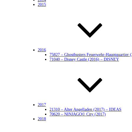
2015
2016
75827 – Ghostbusters Feuerwehr-Hauptquarti
71040 – Disney Castle (2016) – DISNEY
2017
21310 – Alter Angelladen (2017) – IDEAS
70620 – NINJAGO© City (2017)
2018