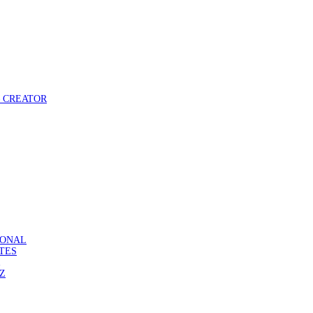
 – CREATOR
ASONAL
ATES
DZ