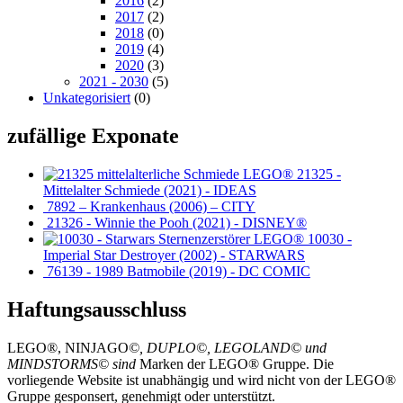
2016
(2)
2017
(2)
2018
(0)
2019
(4)
2020
(3)
2021 - 2030
(5)
Unkategorisiert
(0)
zufällige Exponate
21325 -
Mittelalter Schmiede (2021) - IDEAS
7892 – Krankenhaus (2006) – CITY
21326 - Winnie the Pooh (2021) - DISNEY®
10030 -
Imperial Star Destroyer (2002) - STARWARS
76139 - 1989 Batmobile (2019) - DC COMIC
Haftungsausschluss
LEGO®, NINJAGO
©, DUPLO©, LEGOLAND© und
MINDSTORMS© sind
Marken der LEGO® Gruppe. Die
vorliegende Website ist unabhängig und wird nicht von der LEGO®
Gruppe gesponsert, genehmigt oder unterstützt.