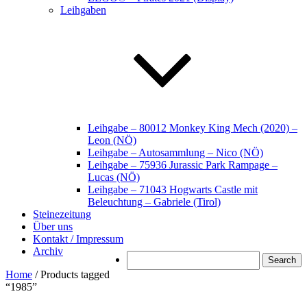
Leihgaben
Leihgabe – 80012 Monkey King Mech (2020) –
Leon (NÖ)
Leihgabe – Autosammlung – Nico (NÖ)
Leihgabe – 75936 Jurassic Park Rampage –
Lucas (NÖ)
Leihgabe – 71043 Hogwarts Castle mit
Beleuchtung – Gabriele (Tirol)
Steinezeitung
Über uns
Kontakt / Impressum
Archiv
Search
Home
/ Products tagged
“1985”