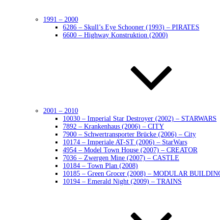
1991 – 2000
6286 – Skull’s Eye Schooner (1993) – PIRATES
6600 – Highway Konstruktion (2000)
2001 – 2010
10030 – Imperial Star Destroyer (2002) – STARWARS
7892 – Krankenhaus (2006) – CITY
7900 – Schwertransporter Brücke (2006) – City
10174 – Imperiale AT-ST (2006) – StarWars
4954 – Model Town House (2007) – CREATOR
7036 – Zwergen Mine (2007) – CASTLE
10184 – Town Plan (2008)
10185 – Green Grocer (2008) – MODULAR BUILDIN
10194 – Emerald Night (2009) – TRAINS