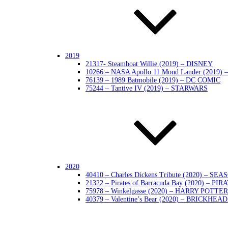
2019
21317- Steamboat Willie (2019) – DISNEY
10266 – NASA Apollo 11 Mond Lander (2019)
76139 – 1989 Batmobile (2019) – DC COMIC
75244 – Tantive IV (2019) – STARWARS
2020
40410 – Charles Dickens Tribute (2020) – SE
21322 – Pirates of Barracuda Bay (2020) – PIR
75978 – Winkelgasse (2020) – HARRY POTTER
40379 – Valentine’s Bear (2020) – BRICKHEA