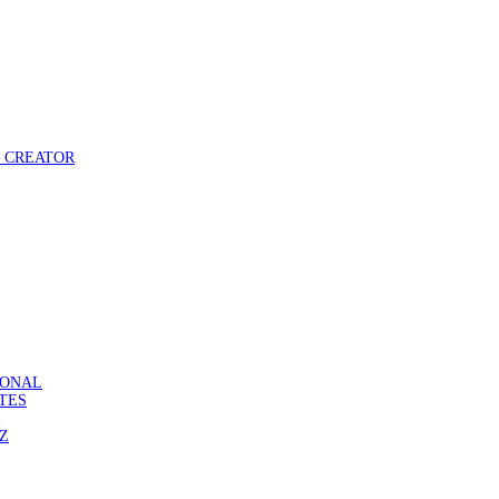
 – CREATOR
ASONAL
ATES
DZ