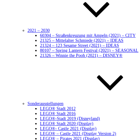
2021 – 2030
60304 – Straßenkreuzung mit Ampeln (2021) – CITY
21325 – Mittelalter Schmiede (2021) – IDEAS
21324 – 123 Sesame Street (2021) – IDEAS
80107 – Spring Lantern Festival (2021) – SEASONAL
21326 – Winnie the Pooh (2021) – DISNEY®
Sonderausstellungen
LEGO® Stadt 2012
LEGO® Stadt 2016
LEGO®-Stadt 2019 (Disneyland)
LEGO® Stadt 2020 (Display)
LEGO®- Castle 2021 (Display)
LEGO® – Castle 2021 (Display Version 2)
LEGO® – Pirates 2021 (Display)