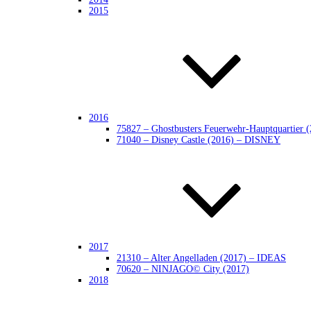
2015
2016
75827 – Ghostbusters Feuerwehr-Hauptquarti
71040 – Disney Castle (2016) – DISNEY
2017
21310 – Alter Angelladen (2017) – IDEAS
70620 – NINJAGO© City (2017)
2018