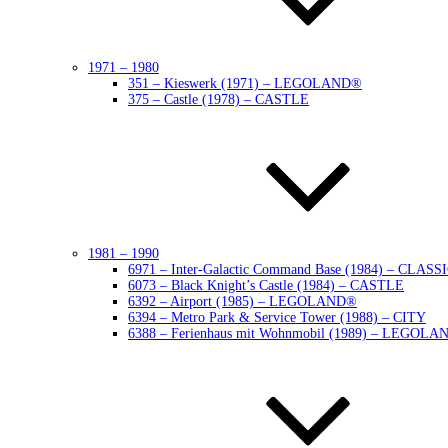
1971 – 1980
351 – Kieswerk (1971) – LEGOLAND®
375 – Castle (1978) – CASTLE
1981 – 1990
6971 – Inter-Galactic Command Base (1984) – CLAS
6073 – Black Knight’s Castle (1984) – CASTLE
6392 – Airport (1985) – LEGOLAND®
6394 – Metro Park & Service Tower (1988) – CITY
6388 – Ferienhaus mit Wohnmobil (1989) – LEGOLA